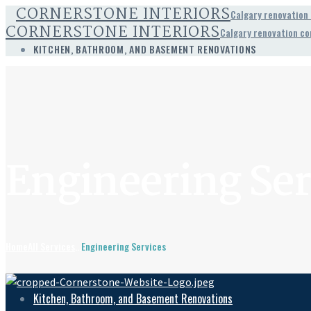
CORNERSTONE INTERIORS
Calgary renovation
CORNERSTONE INTERIORS
Calgary renovation c
KITCHEN, BATHROOM, AND BASEMENT RENOVATIONS
Engineering Ser
Home
All Services
...
Engineering Services
Kitchen, Bathroom, and Basement Renovations