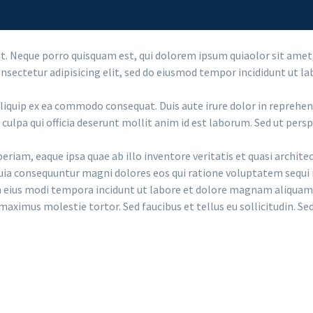
. Neque porro quisquam est, qui dolorem ipsum quiaolor sit amet,
sectetur adipisicing elit, sed do eiusmod tempor incididunt ut la
liquip ex ea commodo consequat. Duis aute irure dolor in reprehende
culpa qui officia deserunt mollit anim id est laborum. Sed ut perspi
m, eaque ipsa quae ab illo inventore veritatis et quasi archite
 quia consequuntur magni dolores eos qui ratione voluptatem sequi
uam eius modi tempora incidunt ut labore et dolore magnam aliqua
aximus molestie tortor. Sed faucibus et tellus eu sollicitudin. Sed